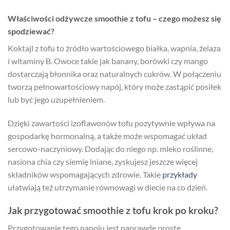
Właściwości odżywcze smoothie z tofu – czego możesz się
spodziewać?
Koktajl z tofu to źródło wartościowego białka, wapnia, żelaza
i witaminy B. Owoce takie jak banany, borówki czy mango
dostarczają błonnika oraz naturalnych cukrów. W połączeniu
tworzą pełnowartościowy napój, który może zastąpić posiłek
lub być jego uzupełnieniem.
Dzięki zawartości izoflawonów tofu pozytywnie wpływa na
gospodarkę hormonalną, a także może wspomagać układ
sercowo-naczyniowy. Dodając do niego np. mleko roślinne,
nasiona chia czy siemię lniane, zyskujesz jeszcze więcej
składników wspomagających zdrowie. Takie
przykłady
ułatwiają też utrzymanie równowagi w diecie na co dzień.
Jak przygotować smoothie z tofu krok po kroku?
Przygotowanie tego napoju jest naprawdę proste.