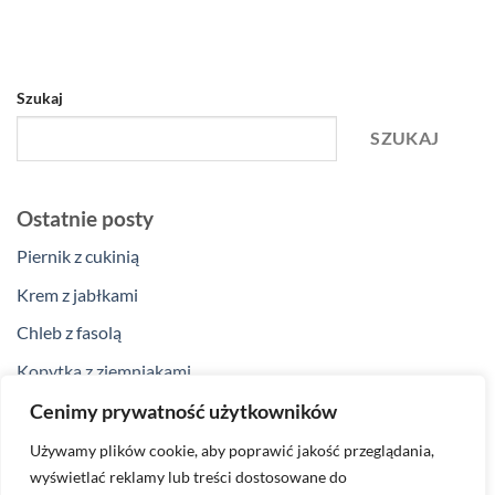
Szukaj
SZUKAJ
Ostatnie posty
Piernik z cukinią
Krem z jabłkami
Chleb z fasolą
Kopytka z ziemniakami
Klopsiki z curry
Cenimy prywatność użytkowników
Używamy plików cookie, aby poprawić jakość przeglądania,
Ostatnie komentarze
wyświetlać reklamy lub treści dostosowane do