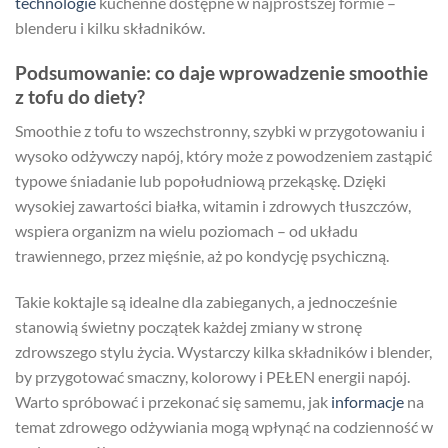
technologie
kuchenne dostępne w najprostszej formie –
blenderu i kilku składników.
Podsumowanie: co daje wprowadzenie smoothie
z tofu do diety?
Smoothie z tofu to wszechstronny, szybki w przygotowaniu i
wysoko odżywczy napój, który może z powodzeniem zastąpić
typowe śniadanie lub popołudniową przekąskę. Dzięki
wysokiej zawartości białka, witamin i zdrowych tłuszczów,
wspiera organizm na wielu poziomach – od układu
trawiennego, przez mięśnie, aż po kondycję psychiczną.
Takie koktajle są idealne dla zabieganych, a jednocześnie
stanowią świetny początek każdej zmiany w stronę
zdrowszego stylu życia. Wystarczy kilka składników i blender,
by przygotować smaczny, kolorowy i PEŁEN energii napój.
Warto spróbować i przekonać się samemu, jak
informacje
na
temat zdrowego odżywiania mogą wpłynąć na codzienność w