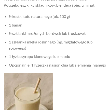
Potrzebujesz kilku składników, blendera i pięciu minut.
½ kostki tofu naturalnego (ok. 100 g)
1 banan
½ szklanki mrożonych borówek lub truskawek
1 szklanka mleka roślinnego (np. migdałowego lub
sojowego)
1 łyżka syropu klonowego lub miodu
Opcjonalnie: 1 łyżeczka nasion chia lub siemienia lnianego