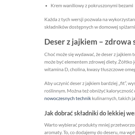
Krem waniliowy z pokruszonymi bezami
Każda z tych wersji pozwala na wykorzysta
składników dostępnych w domowej spiżarni
Deser z jajkiem – zdrowa 
Choć może się wydawać, że deser z jajkiem 
może być elementem zdrowej diety. Żółtko j
witamina D, cholina, kwasy tłuszczowe ome
Aby uczynić deser z jajkiem bardziej „fit”, 
roślinnym. Można też obniżyć kaloryczność 
nowoczesnych technik
kulinarnych, takich j
Jak dobrać składniki do lekkiej wer
Warto wybierać produkty mniej przetworzone
aromaty. To, co dodajemy do deseru, ma wpły