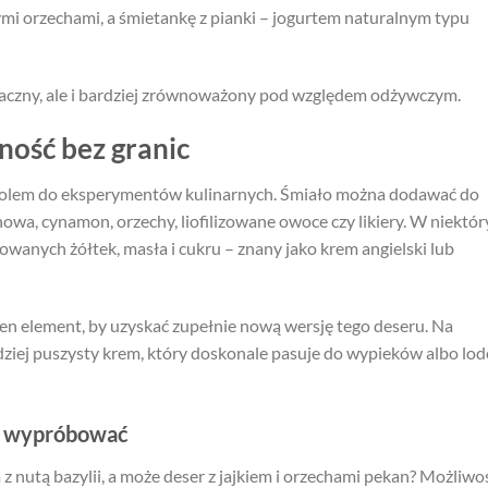
mi orzechami, a śmietankę z pianki – jogurtem naturalnym typu
maczny, ale i bardziej zrównoważony pod względem odżywczym.
ność bez granic
 polem do eksperymentów kulinarnych. Śmiało można dodawać do
nowa, cynamon, orzechy, liofilizowane owoce czy likiery. W niektó
owanych żółtek, masła i cukru – znany jako krem angielski lub
den element, by uzyskać zupełnie nową wersję tego deseru. Na
dziej puszysty krem, który doskonale pasuje do wypieków albo lo
o wypróbować
z nutą bazylii, a może deser z jajkiem i orzechami pekan? Możliwo