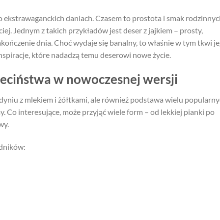
o ekstrawaganckich daniach. Czasem to prostota i smak rodzinnyc
iej. Jednym z takich przykładów jest deser z jajkiem – prosty,
akończenie dnia. Choć wydaje się banalny, to właśnie w tym tkwi j
 inspiracje, które nadadzą temu deserowi nowe życie.
zieciństwa w nowoczesnej wersji
udyniu z mlekiem i żółtkami, ale również podstawa wielu popularn
y. Co interesujące, może przyjąć wiele form – od lekkiej pianki po
wy.
adników: