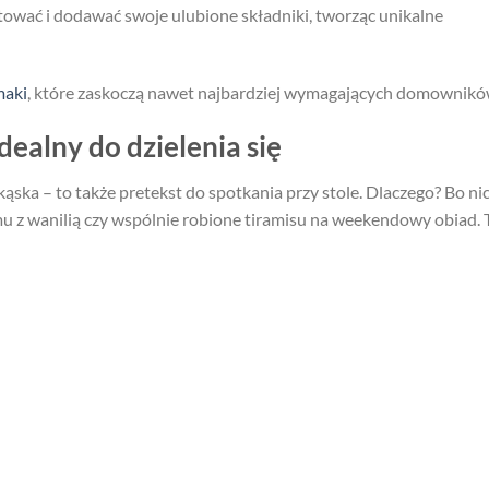
ować i dodawać swoje ulubione składniki, tworząc unikalne
maki
, które zaskoczą nawet najbardziej wymagających domownikó
idealny do dzielenia się
ekąska – to także pretekst do spotkania przy stole. Dlaczego? Bo ni
emu z wanilią czy wspólnie robione tiramisu na weekendowy obiad. 