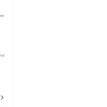
wet
ryć