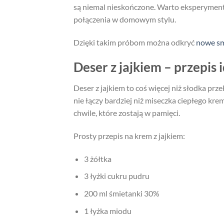
są niemal nieskończone. Warto eksperyment
połączenia w domowym stylu.
Dzięki takim próbom można odkryć
nowe s
Deser z jajkiem – przepis 
Deser z jajkiem to coś więcej niż słodka prz
nie łączy bardziej niż miseczka ciepłego kr
chwile, które zostają w pamięci.
Prosty przepis na krem z jajkiem:
3 żółtka
3 łyżki cukru pudru
200 ml śmietanki 30%
1 łyżka miodu