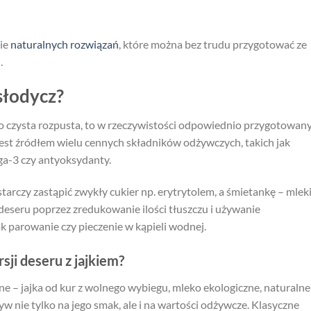
nie
naturalnych rozwiązań
, które można bez trudu przygotować ze
.
słodycz?
to czysta rozpusta, to w rzeczywistości odpowiednio przygotowan
est źródłem wielu cennych składników odżywczych, takich jak
ga-3 czy antyoksydanty.
wystarczy zastąpić zwykły cukier np. erytrytolem, a śmietankę – mle
deseru poprzez zredukowanie ilości tłuszczu i używanie
ak parowanie czy pieczenie w kąpieli wodnej.
sji deseru z jajkiem?
 – jajka od kur z wolnego wybiegu, mleko ekologiczne, naturalne
w nie tylko na jego smak, ale i na wartości odżywcze. Klasyczne