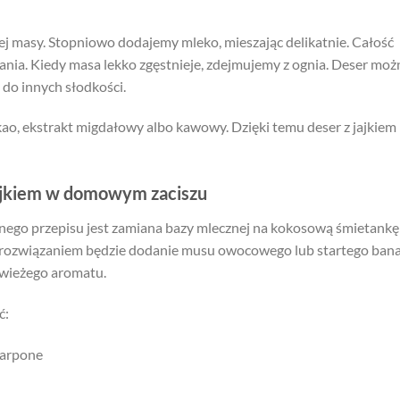
ej masy. Stopniowo dodajemy mleko, mieszając delikatnie. Całość
nia. Kiedy masa lekko zgęstnieje, zdejmujemy z ognia. Deser moż
 do innych słodkości.
ao, ekstrakt migdałowy albo kawowy. Dzięki temu deser z jajkiem
jajkiem w domowym zaciszu
ego przepisu jest zamiana bazy mlecznej na kokosową śmietankę
m rozwiązaniem będzie dodanie musu owocowego lub startego bana
świeżego aromatu.
ć:
carpone