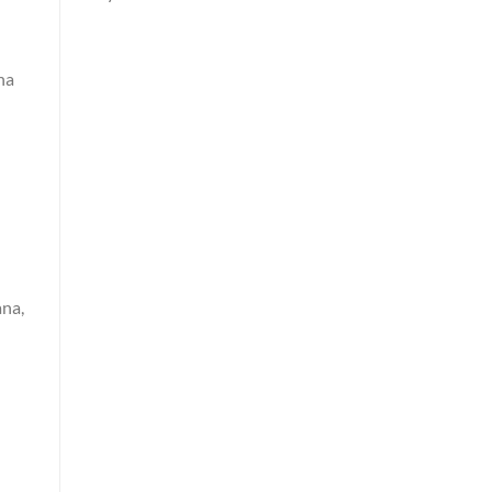
na
na,