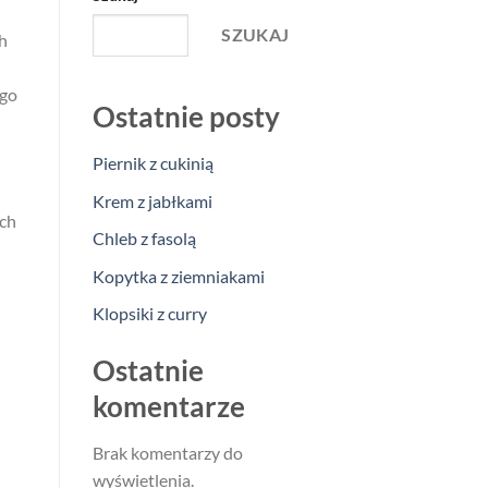
SZUKAJ
h
ego
Ostatnie posty
Piernik z cukinią
Krem z jabłkami
ych
Chleb z fasolą
Kopytka z ziemniakami
Klopsiki z curry
Ostatnie
komentarze
Brak komentarzy do
wyświetlenia.