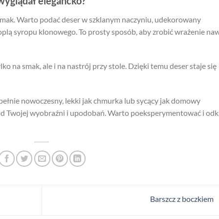
 wyglądał elegancko?
 smak. Warto podać deser w szklanym naczyniu, udekorowany
oplą syropu klonowego. To prosty sposób, aby zrobić wrażenie na
o na smak, ale i na nastrój przy stole. Dzięki temu deser staje się
upełnie nowoczesny, lekki jak chmurka lub sycący jak domowy
ko od Twojej wyobraźni i upodobań. Warto poeksperymentować i odk
Barszcz z boczkiem