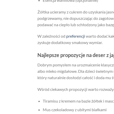
Esencja waniliowa (opcjonalnie)
Żółtka ucieramy z cukrem do uzyskania jasn
podgrzewamy, nie dopuszczając do zagotowa
podawać na ciepło lub schłodzony jako bazę
W zależności od
preferencji
warto dodać kak
zyskuje dodatkowy smakowy wymiar.
Najlepsze propozycje na deser z 
Dobrym pomysłem na urozmaicenie klasyczn
albo mleko migdałowe. Dla dzieci świetny
który naturalnie dosłodzi całość i doda mu 
Wśród ciekawych propozycji warto rozważy
Tiramisu z kremem na bazie żółtek i mas
Mus czekoladowy z ubitymi białkami