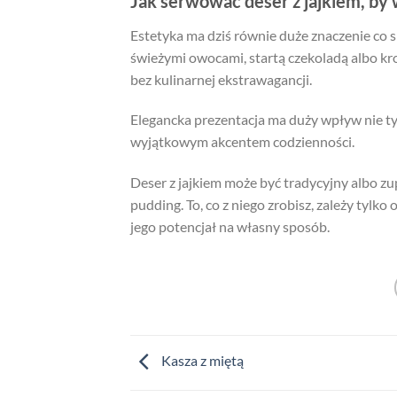
Jak serwować deser z jajkiem, by
Estetyka ma dziś równie duże znaczenie co
świeżymi owocami, startą czekoladą albo kr
bez kulinarnej ekstrawagancji.
Elegancka prezentacja ma duży wpływ nie tylk
wyjątkowym akcentem codzienności.
Deser z jajkiem może być tradycyjny albo z
pudding. To, co z niego zrobisz, zależy tyl
jego potencjał na własny sposób.
Kasza z miętą