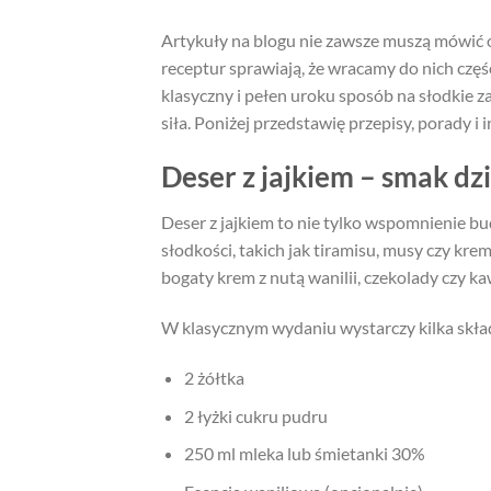
Artykuły na blogu nie zawsze muszą mówić 
receptur sprawiają, że wracamy do nich częśc
klasyczny i pełen uroku sposób na słodkie z
siła. Poniżej przedstawię przepisy, porady i
Deser z jajkiem – smak d
Deser z jajkiem to nie tylko wspomnienie b
słodkości, takich jak tiramisu, musy czy krem
bogaty krem z nutą wanilii, czekolady czy ka
W klasycznym wydaniu wystarczy kilka skł
2 żółtka
2 łyżki cukru pudru
250 ml mleka lub śmietanki 30%