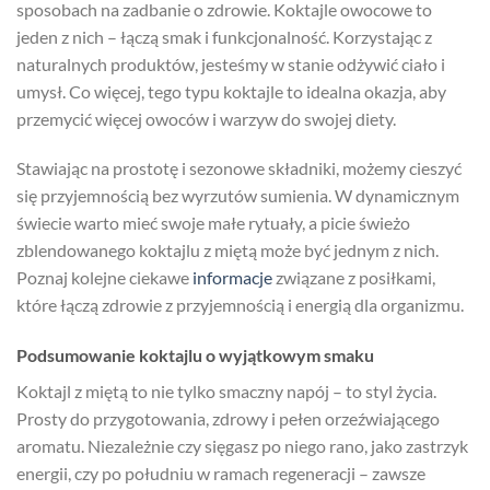
sposobach na zadbanie o zdrowie. Koktajle owocowe to
jeden z nich – łączą smak i funkcjonalność. Korzystając z
naturalnych produktów, jesteśmy w stanie odżywić ciało i
umysł. Co więcej, tego typu koktajle to idealna okazja, aby
przemycić więcej owoców i warzyw do swojej diety.
Stawiając na prostotę i sezonowe składniki, możemy cieszyć
się przyjemnością bez wyrzutów sumienia. W dynamicznym
świecie warto mieć swoje małe rytuały, a picie świeżo
zblendowanego koktajlu z miętą może być jednym z nich.
Poznaj kolejne ciekawe
informacje
związane z posiłkami,
które łączą zdrowie z przyjemnością i energią dla organizmu.
Podsumowanie koktajlu o wyjątkowym smaku
Koktajl z miętą to nie tylko smaczny napój – to styl życia.
Prosty do przygotowania, zdrowy i pełen orzeźwiającego
aromatu. Niezależnie czy sięgasz po niego rano, jako zastrzyk
energii, czy po południu w ramach regeneracji – zawsze