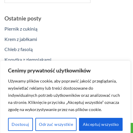
Ostatnie posty
Piernik z cukinią
Krem z jabłkami
Chleb z fasolą
Kopytka z ziemniakami
Klopsiki z curry
Cenimy prywatność użytkowników
Używamy plików cookie, aby poprawić jakość przeglądania,
Ostatnie komentarze
wyświetlać reklamy lub treści dostosowane do
Brak komentarzy do wyświetlenia.
indywidualnych potrzeb użytkowników oraz analizować ruch
na stronie. Kliknięcie przycisku „Akceptuj wszystkie” oznacza
zgodę na wykorzystywanie przez nas plików cookie.
Dostosuj
Odrzuć wszystkie
Akceptuj wszystko
Think ECO Think BIO 2026 ©