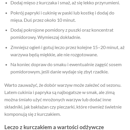
Dodaj mięso z kurczaka i smaż, aż się lekko przyrumieni.
Pokrój papryki i cukinię w paski lub kostkę i dodaj do
mięsa. Duś przez około 10 minut.
Dodaj pokrojone pomidory z puszki oraz koncentrat
pomidorowy. Wymieszaj dokładnie.
Zmniejsz ogień i gotuj leczo przez kolejne 15–20 minut, aż
warzywa będą miękkie, ale nie rozgotowane.
Na koniec dopraw do smaku i ewentualnie zagęść sosem
pomidorowym, jeśli danie wydaje się zbyt rzadkie.
Warto zauważyć, że dobór warzyw może zależeć od sezonu.
Latem cukinia i papryka są najbogatsze w smak, ale zimą
można śmiało użyć mrożonych warzyw lub dodać inne
składniki, jak bakłażan czy pieczarki, które również świetnie
komponują się z kurczakiem.
Leczo z kurczakiem a wartości odżywcze