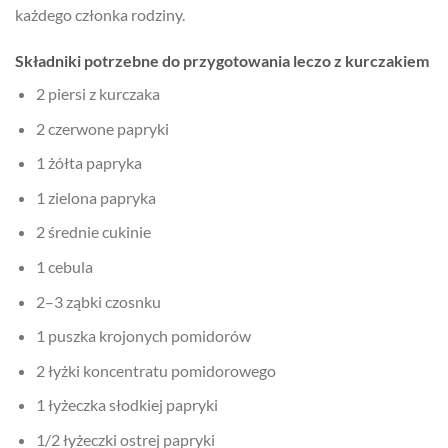
każdego członka rodziny.
Składniki potrzebne do przygotowania leczo z kurczakiem
2 piersi z kurczaka
2 czerwone papryki
1 żółta papryka
1 zielona papryka
2 średnie cukinie
1 cebula
2–3 ząbki czosnku
1 puszka krojonych pomidorów
2 łyżki koncentratu pomidorowego
1 łyżeczka słodkiej papryki
1/2 łyżeczki ostrej papryki