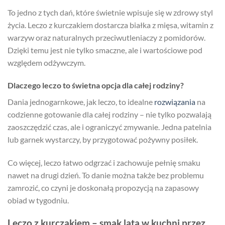
To jedno z tych dań, które świetnie wpisuje się w zdrowy styl
życia. Leczo z kurczakiem dostarcza białka z mięsa, witamin z
warzyw oraz naturalnych przeciwutleniaczy z pomidorów.
Dzięki temu jest nie tylko smaczne, ale i wartościowe pod
względem odżywczym.
Dlaczego leczo to świetna opcja dla całej rodziny?
Dania jednogarnkowe, jak leczo, to idealne
rozwiązania
na
codzienne gotowanie dla całej rodziny – nie tylko pozwalają
zaoszczędzić czas, ale i ograniczyć zmywanie. Jedna patelnia
lub garnek wystarczy, by przygotować pożywny posiłek.
Co więcej, leczo łatwo odgrzać i zachowuje pełnię smaku
nawet na drugi dzień. To danie można także bez problemu
zamrozić, co czyni je doskonałą propozycją na zapasowy
obiad w tygodniu.
Leczo z kurczakiem – smak lata w kuchni przez