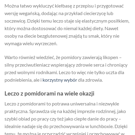
Można łatwo wykluczyć kiełbasę z przepisu i przygotować
wersję wegańską, dodając na przykład ciecierzycę lub
soczewicę. Dzięki temu leczo staje się elastycznym posiłkiem,
który można dostosować do niemal każdej diety. Nawet
osoby na diecie bezglutenowej znajdą tu smak, który nie
wymaga wielu wyrzeczeń.
Warto również wiedzieć, że pomidory zawierają likopen –
silny przeciwutleniacz wspierający zdrowie serca i chroniący
przed wolnymi rodnikami. Leczo to więc nie tylko uczta dla
podniebienia, ale i
korzystny wybór
dla zdrowia.
Leczo z pomidorami na wiele okazji
Leczo z pomidorami to potrawa uniwersalna i niezwykle
praktyczna. Sprawdza się na każdej imprezie rodzinnej, jako
szybki obiad po pracy czy też jako ciepłe danie do pracy –
idealnie nadaje się do przechowywania w lunchboxie. Dzięki
temu, że można je przyrządzić wcześniej i przechowywać w