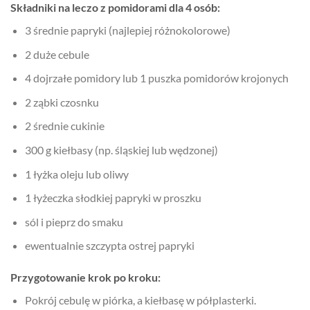
Składniki na leczo z pomidorami dla 4 osób:
3 średnie papryki (najlepiej różnokolorowe)
2 duże cebule
4 dojrzałe pomidory lub 1 puszka pomidorów krojonych
2 ząbki czosnku
2 średnie cukinie
300 g kiełbasy (np. śląskiej lub wędzonej)
1 łyżka oleju lub oliwy
1 łyżeczka słodkiej papryki w proszku
sól i pieprz do smaku
ewentualnie szczypta ostrej papryki
Przygotowanie krok po kroku:
Pokrój cebulę w piórka, a kiełbasę w półplasterki.