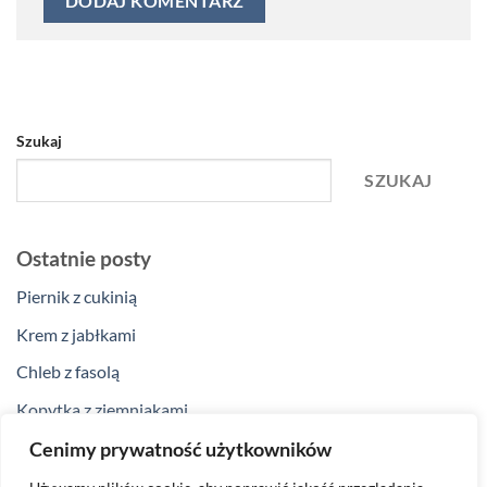
Szukaj
SZUKAJ
Ostatnie posty
Piernik z cukinią
Krem z jabłkami
Chleb z fasolą
Kopytka z ziemniakami
Klopsiki z curry
Cenimy prywatność użytkowników