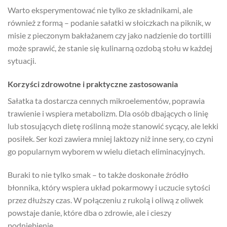
Warto eksperymentować nie tylko ze składnikami, ale
również z formą – podanie sałatki w słoiczkach na piknik, w
misie z pieczonym bakłażanem czy jako nadzienie do tortilli
może sprawić, że stanie się kulinarną ozdobą stołu w każdej
sytuacji.
Korzyści zdrowotne i praktyczne zastosowania
Sałatka ta dostarcza cennych mikroelementów, poprawia
trawienie i wspiera metabolizm. Dla osób dbających o linię
lub stosujących dietę roślinną może stanowić sycący, ale lekki
posiłek. Ser kozi zawiera mniej laktozy niż inne sery, co czyni
go popularnym wyborem w wielu dietach eliminacyjnych.
Buraki to nie tylko smak – to także doskonałe źródło
błonnika, który wspiera układ pokarmowy i uczucie sytości
przez dłuższy czas. W połączeniu z rukolą i oliwą z oliwek
powstaje danie, które dba o zdrowie, ale i cieszy
podniebienie.