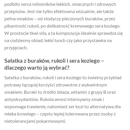
podbiło serca miłośników lekkich, smacznych i zdrowych
przepisów. Jest nie tylko efektowna wizualnie, ale także
pełna smaków – od słodyczy pieczonych buraków, przez
pikantność rukoli, po delikatność kremowego sera koziego.
W prostocie tkwi siła, a ta kompozycja idealnie sprawdza się
na codzienny obiad, lekki lunch czy jako przystawka na
przyjęciach.
Sałatka z buraków, rukoli i sera koziego –
dlaczego warto ją wybrać?
Sałatka z buraków, rukoli i sera koziego to świetny przykład
potrawy łączącej korzyści zdrowotne z wykwintnym
smakiem. Buraki to źródło żelaza, witamin z grupy B oraz
antyoksydantów. Rukola wnosi intensywny smak i
wspomaga trawienie, natomiast ser kozi to alternatywa dla
mleka krowiego – często lepiej tolerowana przez osoby z
nietolerancjami pokarmowymi.