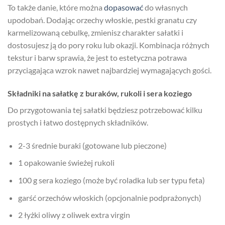
To także danie, które można
dopasować
do własnych
upodobań. Dodając orzechy włoskie, pestki granatu czy
karmelizowaną cebulkę, zmienisz charakter sałatki i
dostosujesz ją do pory roku lub okazji. Kombinacja różnych
tekstur i barw sprawia, że jest to estetyczna potrawa
przyciągająca wzrok nawet najbardziej wymagających gości.
Składniki na sałatkę z buraków, rukoli i sera koziego
Do przygotowania tej sałatki będziesz potrzebować kilku
prostych i łatwo dostępnych składników.
2-3 średnie buraki (gotowane lub pieczone)
1 opakowanie świeżej rukoli
100 g sera koziego (może być roladka lub ser typu feta)
garść orzechów włoskich (opcjonalnie podprażonych)
2 łyżki oliwy z oliwek extra virgin