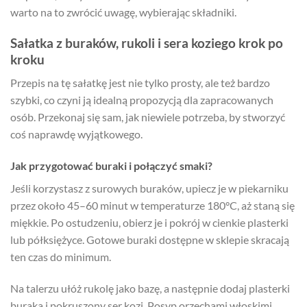
warto na to zwrócić uwagę, wybierając składniki.
Sałatka z buraków, rukoli i sera koziego krok po
kroku
Przepis na tę sałatkę jest nie tylko prosty, ale też bardzo
szybki, co czyni ją idealną propozycją dla zapracowanych
osób. Przekonaj się sam, jak niewiele potrzeba, by stworzyć
coś naprawdę wyjątkowego.
Jak przygotować buraki i połączyć smaki?
Jeśli korzystasz z surowych buraków, upiecz je w piekarniku
przez około 45–60 minut w temperaturze 180°C, aż staną się
miękkie. Po ostudzeniu, obierz je i pokrój w cienkie plasterki
lub półksiężyce. Gotowe buraki dostępne w sklepie skracają
ten czas do minimum.
Na talerzu ułóż rukolę jako bazę, a następnie dodaj plasterki
buraka i pokruszony ser kozi. Posyp orzechami włoskimi,