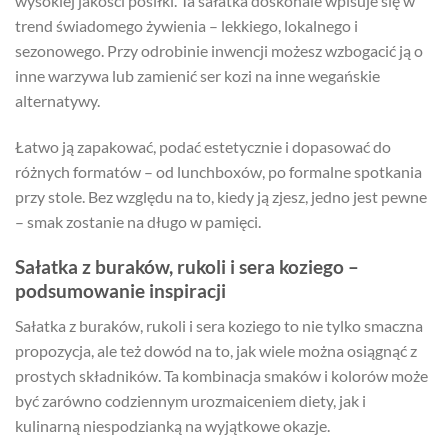
wysokiej jakości posiłki. Ta sałatka doskonale wpisuje się w
trend świadomego żywienia – lekkiego, lokalnego i
sezonowego. Przy odrobinie inwencji możesz wzbogacić ją o
inne warzywa lub zamienić ser kozi na inne wegańskie
alternatywy.
Łatwo ją zapakować, podać estetycznie i dopasować do
różnych formatów – od lunchboxów, po formalne spotkania
przy stole. Bez względu na to, kiedy ją zjesz, jedno jest pewne
– smak zostanie na długo w pamięci.
Sałatka z buraków, rukoli i sera koziego –
podsumowanie inspiracji
Sałatka z buraków, rukoli i sera koziego to nie tylko smaczna
propozycja, ale też dowód na to, jak wiele można osiągnąć z
prostych składników. Ta kombinacja smaków i kolorów może
być zarówno codziennym urozmaiceniem diety, jak i
kulinarną niespodzianką na wyjątkowe okazje.