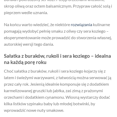
skrop oliwą oraz octem balsamicznym. Przypraw całość solą i
pieprzem wedle uznania.
Na końcu warto wiedzieć, że niektóre
rozwiązania
kulinarne
pomagają wydobyć pełnię smaku z oliwy czy sera koziego –
eksperymentowanie może prowadzić do stworzenia własnej,
autorskiej wersji tego dania.
Sałatka z buraków, rukoli i sera koziego – idealna
na każdą porę roku
Choć sałatka z buraków, rukoli i sera koziego kojarzy się z
latem i świeżymi warzywami, z łatwością można serwować ją
przez cały rok. Jesienią idealnie komponuje się z dodatkiem
karmelizowanej gruszki lub jabłka, zaś zimą z prażonymi
orzechami i dodatkiem cynamonu. Wiosną wystarczy dodać
kilka listków szpinaku baby lub młodej botwinki, by
wprowadzić nowe nuty smakowe.