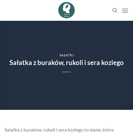
Przewiń
do
zawartości
SAŁATKI
Sałatka z buraków, rukoli i sera koziego
Sałatka z buraków, rukoli i sera koziego to danie, które