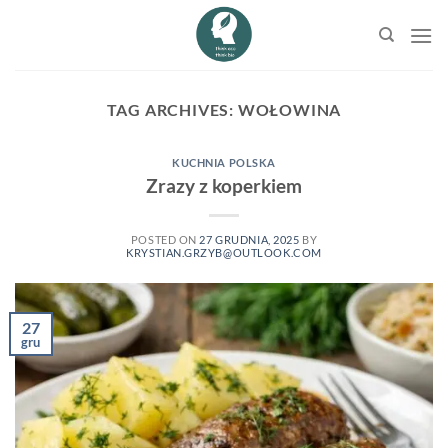
Przewiń
do
zawartości
TAG ARCHIVES:
WOŁOWINA
KUCHNIA POLSKA
Zrazy z koperkiem
POSTED ON
27 GRUDNIA, 2025
BY
KRYSTIAN.GRZYB@OUTLOOK.COM
27
gru